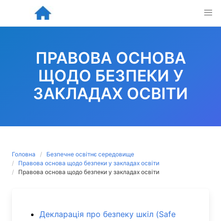
Skip
to
content
ПРАВОВА ОСНОВА
ЩОДО БЕЗПЕКИ У
ЗАКЛАДАХ ОСВІТИ
Головна
Безпечне освітнє середовище
Правова основа щодо безпеки у закладах освіти
Правова основа щодо безпеки у закладах освіти
Декларація про безпеку шкіл (Safe