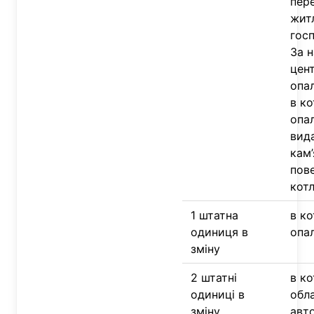
пер
жит
гос
За н
цен
опа
в к
опа
вид
кам’
пов
котл
1 штатна
в ко
одиниця в
опа
зміну
2 штатні
в ко
одиниці в
обл
зміну
авт