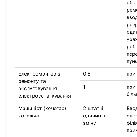
обс
рем
вво
роз
один
ура
робі
пер
пун
Електромонтер з
0,5
при 
ремонту та
1
при 
обслуговування
біль
електроустаткування
Машиніст (кочегар)
2 штатні
Вво
котельні
одиниці в
опор
зміну
філі
при