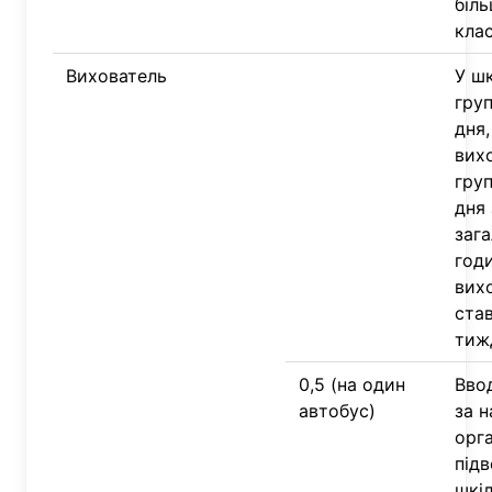
біль
клас
Вихователь
У ш
гру
дня
вих
гру
дня
зага
годи
вих
став
тиж
0,5 (на один
Вво
автобус)
за н
орг
підв
шкі