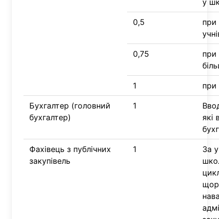
у шк
0,5
при 
учні
0,75
при 
біль
1
при 
Бухгалтер (головний
1
Вво
бухгалтер)
які
бух
Фахівець з публічних
1
За 
закупівель
шко
цикл
щор
нав
адм