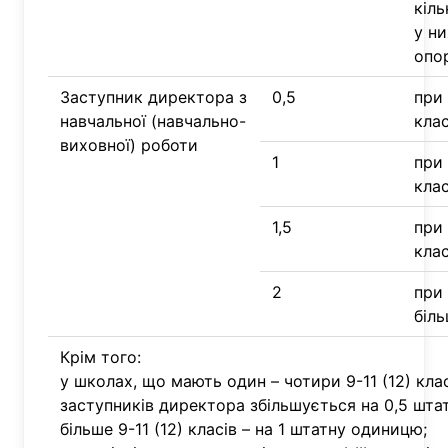
кіль
у ни
опо
Заступник директора з
0,5
при 
навчальної (навчально-
клас
виховної) роботи
1
при 
клас
1,5
при 
клас
2
при 
біль
Крім того:
у школах, що мають один – чотири 9-11 (12) клас
заступників директора збільшується на 0,5 штатн
більше 9-11 (12) класів – на 1 штатну одиницю;