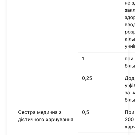
не 
зак
здор
вво
роз
кіль
учні
1
при 
біль
0,25
Дод
у фі
за н
біль
Сестра медична з
0,5
При 
дієтичного харчування
200 
хар