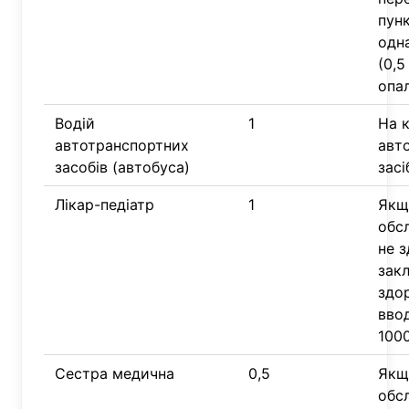
пун
одн
(0,5
опал
Водій
1
На 
автотранспортних
авт
засобів (автобуса)
засі
Лікар-педіатр
1
Якщ
обс
не 
зак
здор
ввод
1000
Сестра медична
0,5
Якщ
обс