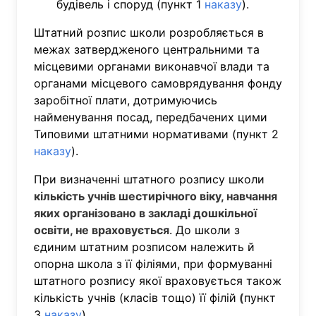
будівель і споруд (пункт 1
наказу
).
Штатний розпис школи розробляється в
межах затвердженого центральними та
місцевими органами виконавчої влади та
органами місцевого самоврядування фонду
заробітної плати, дотримуючись
найменування посад, передбачених цими
Типовими штатними нормативами (пункт 2
наказу
).
При визначенні штатного розпису школи
кількість учнів шестирічного віку, навчання
яких організовано в закладі дошкільної
освіти, не враховується
. До школи з
єдиним штатним розписом належить й
опорна школа з її філіями, при формуванні
штатного розпису якої враховується також
кількість учнів (класів тощо) її філій
(
пункт
3
наказу
)
.