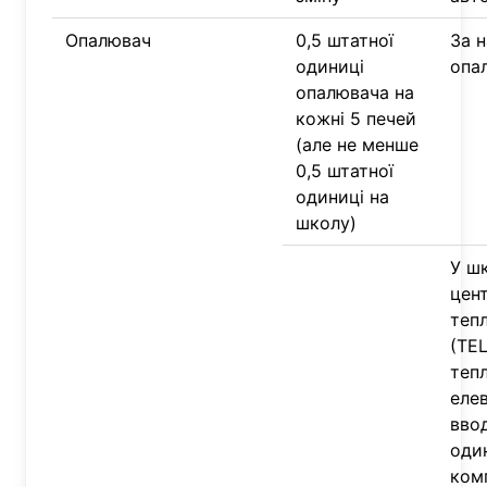
Опалювач
0,5 штатної
За н
одиниці
опа
опалювача на
кожні 5 печей
(але не менше
0,5 штатної
одиниці на
школу)
У ш
цен
теп
(ТЕ
теп
еле
вво
оди
ком