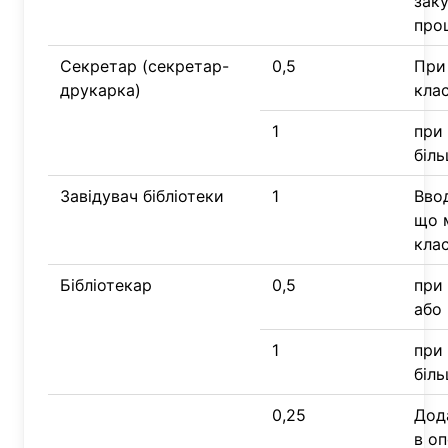
зак
про
Секретар (секретар-
0,5
При 
друкарка)
кла
1
при 
біль
Завідувач бібліотеки
1
Вво
що 
клас
Бібліотекар
0,5
при 
або 
1
при 
біль
0,25
Дод
в оп