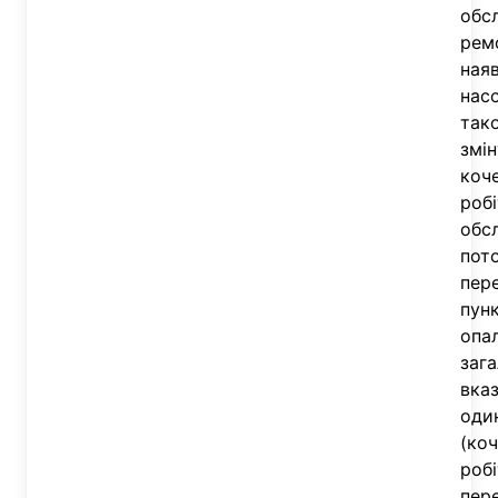
обс
ремо
наяв
насо
тако
змін
коче
робі
обсл
пот
пер
пун
опал
зага
вка
оди
(коч
робі
пер