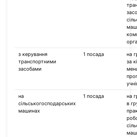
тра
засо
сіл
маш
комп
орга
з керування
1 посада
на г
транспортними
за к
засобами
мен
проп
учні
на
1 посада
на г
сільськогосподарських
в гр
машинах
пра
робо
сіл
маш