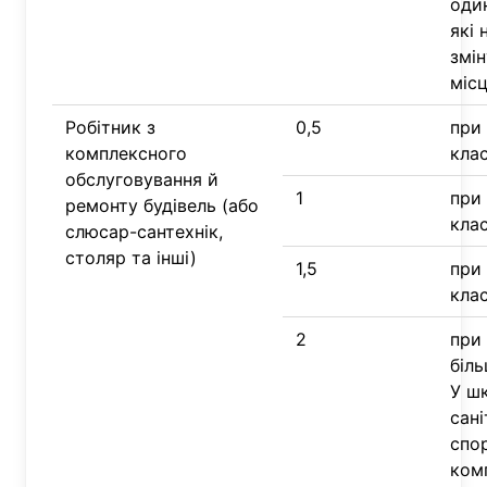
один
які 
змін
міс
Робітник з
0,5
при 
комплексного
кла
обслуговування й
1
при 
ремонту будівель (або
клас
слюсар-сантехнік,
столяр та інші)
1,5
при 
клас
2
при 
біль
У ш
сані
спор
ком