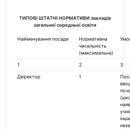
ТИПОВІ ШТАТНІ НОРМАТИВИ
закладів
загальної середньої освіти
Найменування посади
Нормативна
Умо
чисельність
(максимальна)
1
2
3
Директор
1
Пос
вво
поч
(шко
наяв
учні
інш
нез