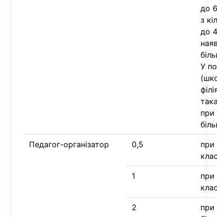
до 6
з кі
до 4
наяв
біль
У п
(шко
філі
так
при 
біль
Педагог-організатор
0,5
при 
клас
1
при 
клас
2
при 