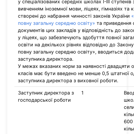
у спеціалізованих середніх школах I-III ступенів
вивченням іноземної мови, ліцеях, гімназіях та к
створені до набрання чинності законів України
«
повну загальну середню освіту»
та приведення 
документів цих закладів у відповідність до зак
у ліцеях, що забезпечують здобуття повної зага
освіти на декількох рівнях відповідно до Закон
повну загальну середню освіту», вводиться до
заступника директора.
У межах вказаних норм за наявності двадцяти о
класів має бути введено не менше 0,5 штатної 
заступника директора з виховної роботи.
Заступник директора з
1
Вво
господарської роботи
шко
сел
кіль
600 
кіль