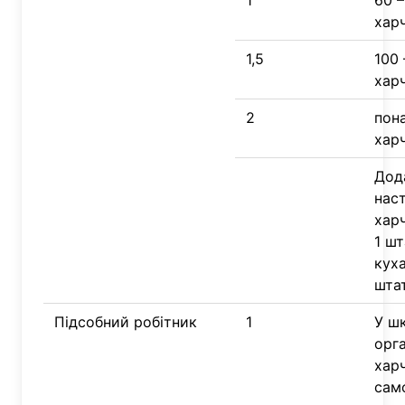
1
60 –
хар
1,5
100 
хар
2
пона
хар
Дод
наст
хар
1 ш
куха
шта
Підсобний робітник
1
У шк
орг
харч
сам