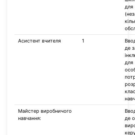
для
(нез
кіль
обс
Асистент вчителя
1
Вво
де 
інкл
для
осо
пот
розр
клас
навч
Майстер виробничого
Вво
навчання:
де 
вир
кер