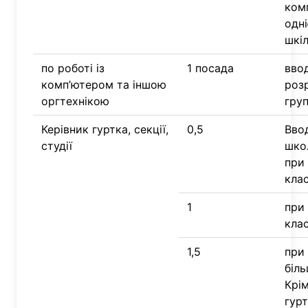
ком
одні
шкі
по роботі із
1 посада
вво
комп’ютером та іншою
роз
оргтехнікою
гру
Керівник гуртка, секції,
0,5
Ввод
студії
шко
при 
клас
1
при 
клас
1,5
при 
біль
Крім
гур