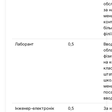
обсл
за н
мен
конт
біль
філії
Лаборант
0,5
Вво
обла
фізи
на к
клас
шта
шко
мен
пос
вво
Інженер-електронік
0,5
За н