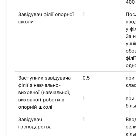
400 
Завідувач філії опорної
1
Поса
школи
ввод
у фі
За 
учн
обов
філі
одно
Заступник завідувача
0,5
при 
філії з навчально-
клас
виховної (навчальної,
1
при 
виховної) роботи в
біль
опорній школі
Завідувач
1
Вво
господарства
сел
кіль