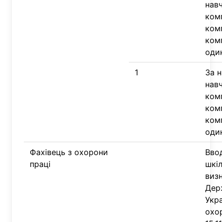
нав
ком
комп
комп
оди
1
За н
нав
ком
комп
комп
оди
Фахівець з охорони
Вво
праці
шкі
виз
Дер
Укра
охо