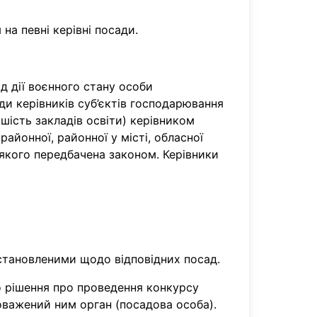
на певні керівні посади.
од дії воєнного стану особи
и керівників суб’єктів господарювання
шість закладів освіти) керівником
айонної, районної у місті, обласної
ь якого передбачена законом. Керівники
встановленими щодо відповідних посад.
 рішення про проведення конкурсу
оважений ним орган (посадова особа).