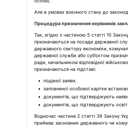
особа).
Але в умовах воєнного стану до законод
Процедура призначення керівників закла
Так, згідно з частиною 5 статті 10 Закон
призначаються на посади державної служ
державного сектору економіки, комунальн
державної служби або суб’єктом признач
ради, начальником відповідної військово
призначаються на підставі:
поданої заяви;
заповненої особової картки встанов
документів, що підтверджують наявн
документів, що підтверджують освіт
Водночас частина 2 статті 39 Закону Ук
приймає засновник державного чи комун