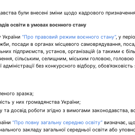
авства були внесені зміни щодо кадрового призначення 
дів освіти в умовах воєнного стану
у України
“Про правовий режим воєнного стану”
, у пері
би, посади в органах місцевого самоврядування, посад
их підприємств, установ, організацій (а такими є біль
ення, сільським, селищним, міським головою, головою р
ї адміністрації без конкурсного відбору, обов’язковіст
леного зразка;
ість у них громадянства України;
у та досвід роботи згідно з вимогами законодавства, 
раїни
“Про повну загальну середню освіту”
визначає, що
ального закладу загальної середньої освіти або уповн