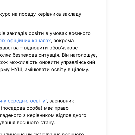
курс на посаду керівника закладу
ів закладів освіти в умовах воєнного
оїх офіційних каналах
, зокрема
давства – відновити обов’язкове
оляє безпекова ситуація. Він наголошує,
також можливість оновити управлінський
орму НУШ, змінювати освіту в цілому.
ьну середню освіту”
, засновник
 (посадова особа) має право
ладеного з керівником відповідного
сування воєнного стану.
 припинення чи скасування воєнного