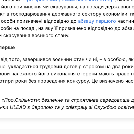
ня його припинення чи скасування, на посади державної
єктів господарювання державного сектору економіки, п
і особи призначені відповідно до
абзацу першого
частини
би на посаді, на яку її призначено відповідно до абзацу
и скасування воєнного стану.
вперше
ід того, завершився воєнний стан чи ні, – з особою, я
ше, укладається трудовий договір строком на два роки, 
мови належного його виконання сторони мають право п
отири роки без проведення конкурсу. Це визначено час
 «Про.Спільноти: безпечне та сприятливе середовище дл
римки ULEAD з Європою та у співпраці зі Службою освіт