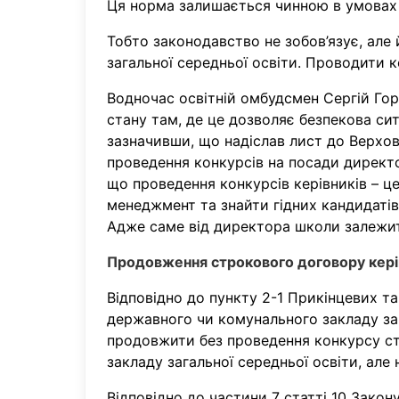
Ця норма залишається чинною в умовах 
Тобто законодавство не зобов’язує, але
загальної середньої освіти. Проводити к
Водночас освітній омбудсмен Сергій Гор
стану там, де це дозволяє безпекова си
зазначивши, що надіслав лист до Верхов
проведення конкурсів на посади директор
що проведення конкурсів керівників – ц
менеджмент та знайти гідних кандидатів,
Адже саме від директора школи залежит
Продовження строкового договору керів
Відповідно до пункту 2-1 Прикінцевих т
державного чи комунального закладу за
продовжити без проведення конкурсу стр
закладу загальної середньої освіти, але 
Відповідно до частини 7 статті 10 Закон