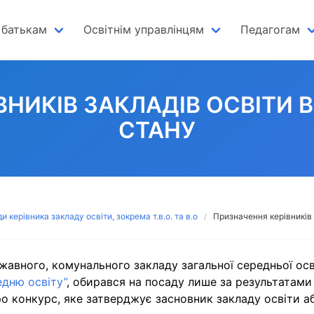
 батькам
Освітнім управлінцям
Педагогам
ВНИКІВ ЗАКЛАДІВ ОСВІТИ 
СТАНУ
 керівника закладу освіти, зокрема т.в.о. та в.о
Призначення керівників 
авного, комунального закладу загальної середньої осві
едню освіту”
, обирався на посаду лише за результатами
о конкурс, яке затверджує засновник закладу освіти 