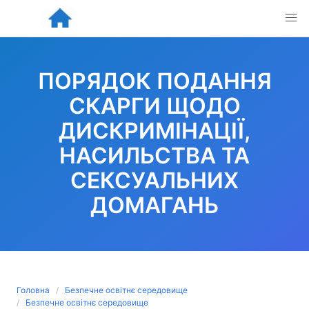
Skip
to
content
ПОРЯДОК ПОДАННЯ
СКАРГИ ЩОДО
ДИСКРИМІНАЦІЇ,
НАСИЛЬСТВА ТА
СЕКСУАЛЬНИХ
ДОМАГАНЬ
Головна
Безпечне освітнє середовище
Безпечне освітнє середовище