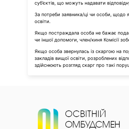
суб’єктів, що можуть надавати відповід
За потреби заявника/ці чи особи, щодо 
освіти.
Якщо постраждала особа не бажає подава
чи іншої допомоги, член/киня Комісії зо
Якщо особа звернулась із скаргою на по
закладів вищої освіти, розроблених від
здійснюють розгляд скарг про такі пор