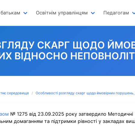
 батькам
Освітнім управлінцям
Педагогам
ЗГЛЯДУ СКАРГ ЩОДО ЙМОВ
ИХ ВІДНОСНО НЕПОВНОЛІТН
ітнє середовище
Особливості розгляду скарг щодо ймовірних порушень, 
азом
№ 1275 від 23.09.2025 року затвердило Методичні
льним домаганням та підтримки рівності у закладах вищ