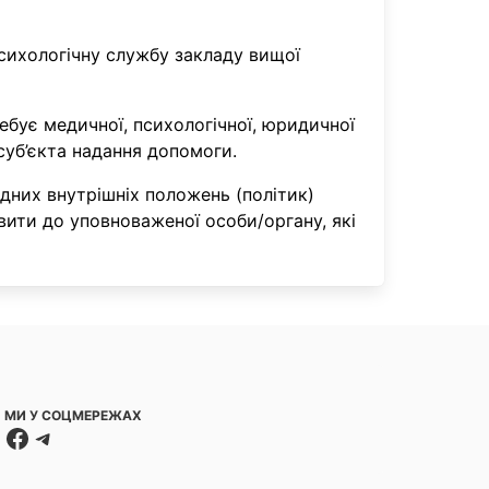
психологічну службу закладу вищої
бує медичної, психологічної, юридичної
 суб’єкта надання допомоги.
дних внутрішніх положень (політик)
вити до уповноваженої особи/органу, які
МИ У СОЦМЕРЕЖАХ
Facebook
Telegram