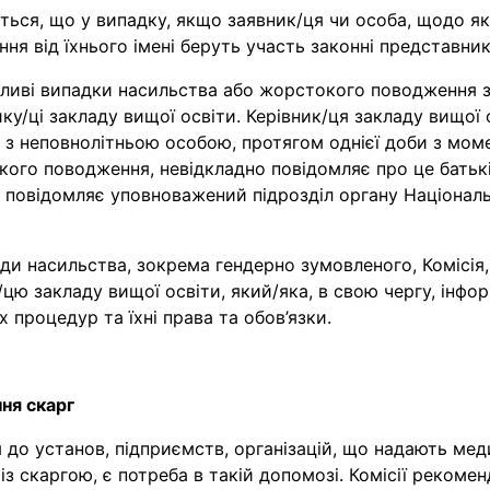
ься, що у випадку, якщо заявник/ця чи особа, щодо яко
ння від їхнього імені беруть участь законні представник
ожливі випадки насильства або жорстокого поводження з
ку/ці закладу вищої освіти. Керівник/ця закладу вищої
 неповнолітньою особою, протягом однієї доби з момен
ого поводження, невідкладно повідомляє про це батькі
 повідомляє уповноважений підрозділ органу Національн
види насильства, зокрема гендерно зумовленого, Комісія
цю закладу вищої освіти, який/яка, в свою чергу, інфор
 процедур та їхні права та обов’язки.
ня скарг
до установ, підприємств, організацій, що надають меди
із скаргою, є потреба в такій допомозі. Комісії рекоме