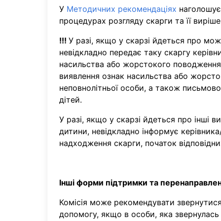
У
Методичних рекомендаціях
наголошуєт
процедурах розгляду скарги та її виріше
!!!
У разі, якщо у скарзі йдеться про м
невідкладно передає таку скаргу керівни
насильства або жорстокого поводження з
виявлення ознак насильства або жорсток
неповнолітньої особи, а також письмово
дітей.
У разі, якщо у скарзі йдеться про інші 
дитини, невідкладно інформує керівника/
надходження скарги, початок відповідних
Інші форми підтримки та перенаправлен
Комісія може рекомендувати звернутися 
допомогу, якщо в особи, яка звернулась 