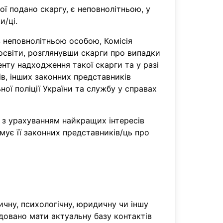
ї подано скаргу, є неповнолітньою, у
и/ці.
 неповнолітньою особою, Комісія
 освіти, розглянувши скарги про випадки
ту надходження такої скарги та у разі
в, інших законних представників
ої поліції України та службу у справах
, з урахуванням найкращих інтересів
мує її законних представників/ць про
чну, психологічну, юридичну чи іншу
ндовано мати актуальну базу контактів