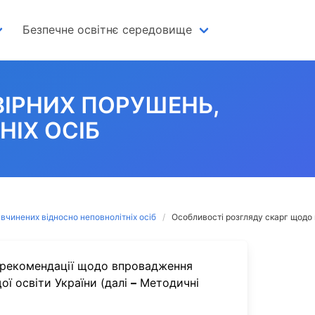
Безпечне освітнє середовище
ІРНИХ ПОРУШЕНЬ,
ІХ ОСІБ
вчинених відносно неповнолітніх осіб
Особливості розгляду скарг щодо 
 рекомендації щодо впровадження
ої освіти України (далі
–
Методичні