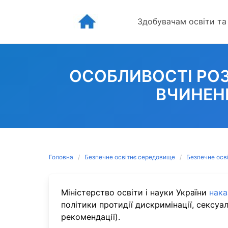
Skip
to
Здобувачам освіти та
content
ОСОБЛИВОСТІ РО
ВЧИНЕН
Головна
Безпечне освітнє середовище
Безпечне осв
Міністерство освіти і науки України
нак
політики протидії дискримінації, сексуа
рекомендації).