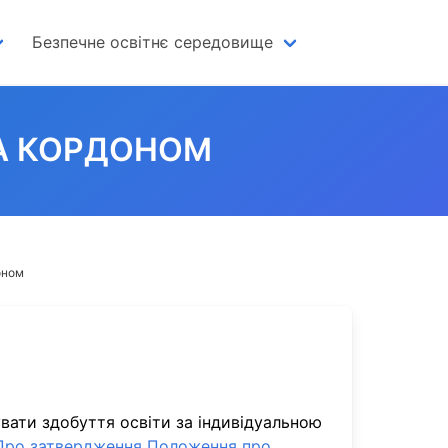
Безпечне освітнє середовище
ЗА КОРДОНОМ
оном
вати здобуття освіти за індивідуальною
“Про затвердження Положення про