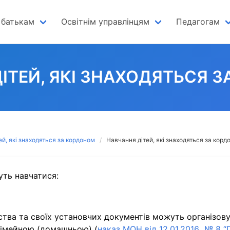
 батькам
Освітнім управлінцям
Педагогам
ІТЕЙ, ЯКІ ЗНАХОДЯТЬСЯ 
ей, які знаходяться за кордоном
Навчання дітей, які знаходяться за корд
уть навчатися:
ства та своїх установчих документів можуть організову
сімейною (домашньою) (
наказ МОН від 12.01.2016 № 8 