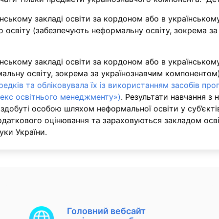
ському закладі освіти за кордоном або в українському 
о освіту (забезпечують неформальну освіту, зокрема з
нському закладі освіти за кордоном або в українськом
рмальну освіту, зокрема за українознавчим компоненто
редків та обліковувала їх із використанням засобів пр
екс освітнього менеджменту»)
. Результати навчання з 
здобуті особою шляхом неформальної освіти у суб’єктів 
одаткового оцінювання та зараховуються закладом осві
уки України.
Головний вебсайт