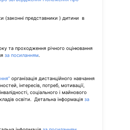
ки (законні представники ) дитини в
оку та проходження річного оцінювання
ня
за посиланням
.
ання”
організація дистанційного навчання
остей, інтересів, потреб, мотивації,
інвалідності, соціального і майнового
акладів освіти. Детальна інформація
за
етальна інформація
за посиланням
.