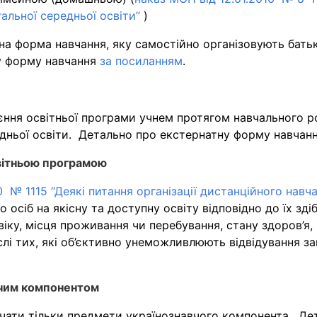
альної середньої освіти”
)
на форма навчання, яку самостійно організовують бать
у форму навчання
за посиланням
.
єння освітньої програми учнем протягом навчального р
ередньої освіти. Детально про екстернатну форму навчан
світньою програмою
 № 1115 “Деякі питання організації дистанційного навч
осіб на якісну та доступну освіту відповідно до їх здібн
іку, місця проживання чи перебування, стану здоров’я, 
ислі тих, які об’єктивно унеможливлюють відвідування з
авчим компонентом
вчати тільки предмети українознавчого компонента. Д