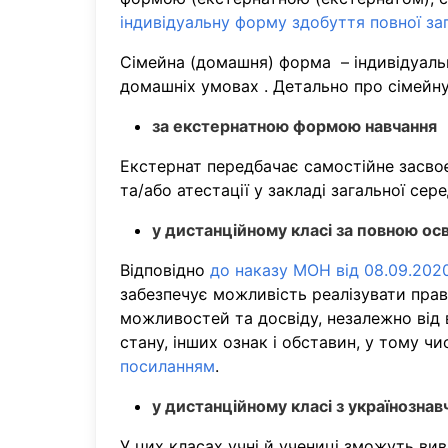
індивідуальну форму здобуття повної заг
Сімейна (домашня) форма – індивідуаль
домашніх умовах . Детально про сімейн
за екстернатною формою навчання
Екстернат передбачає самостійне засво
та/або атестації у закладі загальної с
у дистанційному класі за повною о
Відповідно
до наказу МОН від 08.09.2020
забезпечує можливість реалізувати право 
можливостей та досвіду, незалежно від в
стану, інших ознак і обставин, у тому ч
посиланням
.
у дистанційному класі з українозн
У цих класах учні й учениці зможуть ви