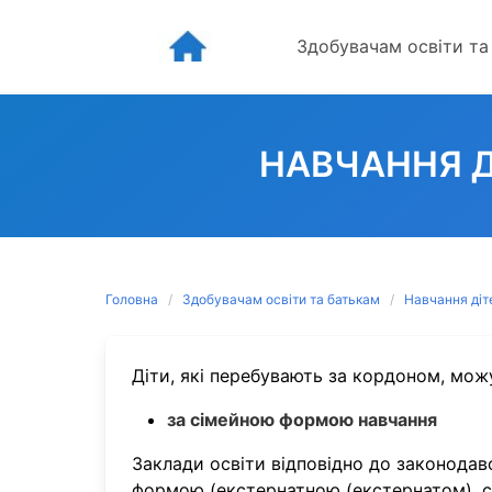
Skip
to
Здобувачам освіти та
content
НАВЧАННЯ Д
Головна
Здобувачам освіти та батькам
Навчання діт
Діти, які перебувають за кордоном, мож
за сімейною формою навчання
Заклади освіти відповідно до законодав
формою (екстернатною (екстернатом), 