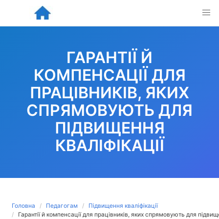
Skip
to
content
ГАРАНТІЇ Й
КОМПЕНСАЦІЇ ДЛЯ
ПРАЦІВНИКІВ, ЯКИХ
СПРЯМОВУЮТЬ ДЛЯ
ПІДВИЩЕННЯ
КВАЛІФІКАЦІЇ
Головна
Педагогам
Підвищення кваліфікації
Гарантії й компенсації для працівників, яких спрямовують для підвищ