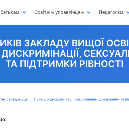
 батькам
Освітнім управлінцям
Педагогам
ИКІВ ЗАКЛАДУ ВИЩОЇ ОСВ
Ї ДИСКРИМІНАЦІЇ, СЕКСУ
ТА ПІДТРИМКИ РІВНОСТІ
ітнє середовище
Протидія дискримінації, сексуальним домаганням та під
що: