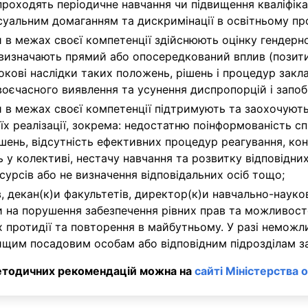
проходять періодичне навчання чи підвищення кваліфікац
уальним домаганням та дискримінації в освітньому пр
 в межах своєї компетенції здійснюють оцінку гендерно
 визначають прямий або опосередкований вплив (позити
кові наслідки таких положень, рішень і процедур закла
своєчасного виявлення та усунення диспропорцій і запобі
и в межах своєї компетенції підтримують та заохочуют
їх реалізації, зокрема: недостатню поінформованість сп
нь, відсутність ефективних процедур реагування, конфл
 у колективі, нестачу навчання та розвитку відповідни
сурсів або не визначення відповідальних осіб тощо;
в, декан(к)и факультетів, директор(к)и навчально-науко
и на порушення забезпечення рівних прав та можливосте
їх протидії та повторення в майбутньому. У разі немож
ищим посадовим особам або відповідним підрозділам за
Методичних рекомендацій можна на
сайті Міністерства о