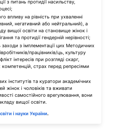
ії з питань протидії насильству,
оцесі;
го впливу на рівність при ухваленні
вний, негативний або нейтральний), а
ду вищої освіти на становище жінок і
гання та протидії гендерній нерівності;
ь заходи з імплементації цих Методичних
івробітників/працівників/ць, культуру
ікт інтересів при розгляді скарг,
х компетенцій, страх перед репресіями
вих інститутів та куратори академічних
й жінок і чоловіків та вживати
ливості самостійного врегулювання, вони
кладу вищої освіти.
світи і науки України
.