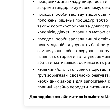
працівники/ці закладу вищої освіти 
зокрема гендерно зумовленому, секс
посадові особи закладу вищої освіти
положень, рішень і процедур, тобто
також короткострокові та довгостро
чоловіків, дівчат і хлопців з метою 
посадові особи закладу вищої освіт
рекомендацій та усувають бар’єри у 
замовчування або толерування поруше
наявність стереотипів та упереджень
або стигматизацією, обмеженість ре
керівники/ці структурних підрозділі
груп зобов’язані своєчасно реагуват
необхідних заходів для запобігання 
повинні негайно передати питання в
Докладніше ознайомитися із змістом 