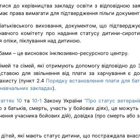
тися до керівництва закладу освіти з відповідною зая
 має права вимагати для підтвердження пільги документ
 батьківського виховання, документом, що підтвердж
навчого комітету про надання статусу дитини-сироти 
 опіки, піклування над дитиною.
бами – це висновок інклюзивно-ресурсного центру.
сімей та сімей, які отримують допомогу відповідно до
ставою для звільнення від плати за харчування є до
захисту (пункт 2.4
Порядку встановлення плати для бат
 навчальних закладах
).
таттях 10
та
10-1
Закону України
“Про статус ветеранів 
о з батьків, смерть, участь у бойових діях), це можуть
ідчення учасника бойових дій), довідка (про смерть або
 дітей, які мають статус дитини, що постраждала внаслі