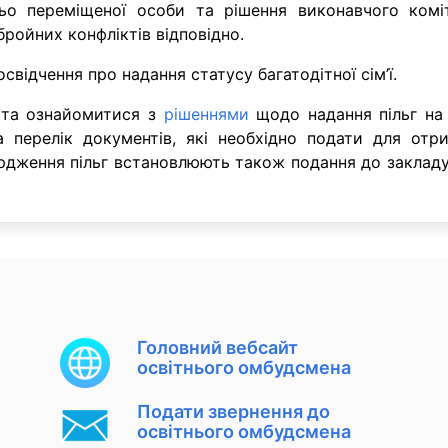
ньо переміщеної особи та рішення виконавчого комі
бройних конфліктів відповідно.
освідчення про надання статусу багатодітної сім’ї.
 та ознайомитися з
рішеннями
щодо надання пільг на 
та перелік документів, які необхідно подати для отр
ердження пільг встановлюють також подання до закладу
Головний вебсайт
освітнього омбудсмена
Подати звернення до
освітнього омбудсмена