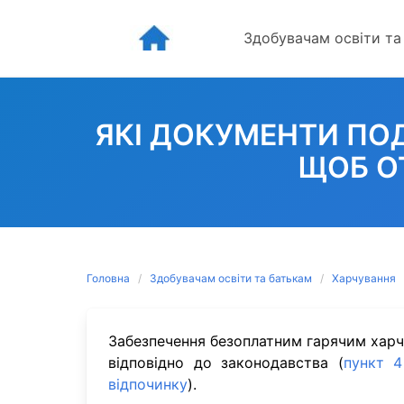
Skip
to
Здобувачам освіти та
content
ЯКІ ДОКУМЕНТИ ПО
ЩОБ О
Головна
Здобувачам освіти та батькам
Харчування
Забезпечення безоплатним гарячим харч
відповідно до законодавства (
пункт 4
відпочинку
).