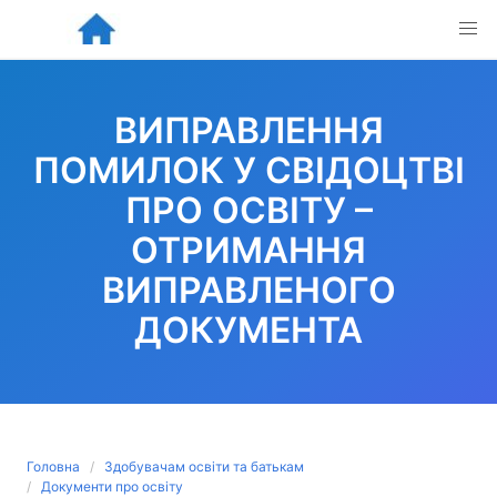
Skip
to
content
ВИПРАВЛЕННЯ
ПОМИЛОК У СВІДОЦТВІ
ПРО ОСВІТУ –
ОТРИМАННЯ
ВИПРАВЛЕНОГО
ДОКУМЕНТА
Головна
Здобувачам освіти та батькам
Документи про освіту