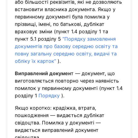
або більшості реквізитів, які не дозволяють
встановити власника документа. Якщо у
первинному документі була помилка у
прізвищі, імені, по батькові, дублікат
враховує зміни (пункт 1.4 розділу 1 та
пункт 5.1 розділу 5
“Порядку замовлення
документів про базову середню освіту та
повну загальну середню освіту, видачі та
обліку їх карток”
).
Виправлений докумен
т — документ, що
виготовляється повторно через наявність
помилок у первинному документі (пункт 1.4
розділу 1
Порядку
).
Якщо коротко: крадіжка, втрата,
пошкодження — видається дублікат
свідоцтва. Помилка у документі —
видається виправлений документ
свідоцтва.