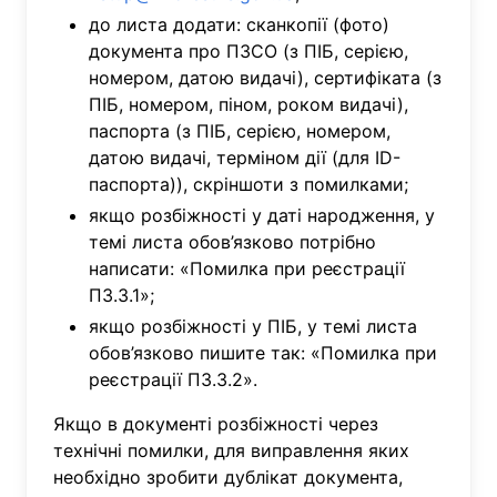
до листа додати: сканкопії (фото)
документа про ПЗСО (з ПІБ, серією,
номером, датою видачі), сертифіката (з
ПІБ, номером, піном, роком видачі),
паспорта (з ПІБ, серією, номером,
датою видачі, терміном дії (для ID-
паспорта)), скріншоти з помилками;
якщо розбіжності у даті народження, у
темі листа обов’язково потрібно
написати: «Помилка при реєстрації
П3.3.1»;
якщо розбіжності у ПІБ, у темі листа
обов’язково пишите так: «Помилка при
реєстрації П3.3.2».
Якщо в документі розбіжності через
технічні помилки, для виправлення яких
необхідно зробити дублікат документа,