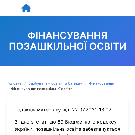
Skip
to
content
ФІНАНСУВАННЯ
ПОЗАШКІЛЬНОЇ ОСВІТИ
Головна
Здобувачам освіти та батькам
Фінансування
Фінансування позашкільної освіти
Редакція матеріалу від: 22.07.2021, 18:02
Згідно зі статтею 89 Бюджетного кодексу
України, позашкільна освіта забезпечується